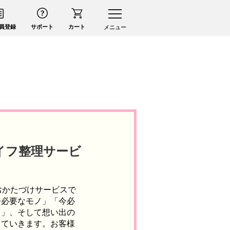
員登録
サポート
カート
メニュー
イフ整理サービ
おかたづけサービスで
今必要なモノ」「今必
中」、そして想い出の
していきます。お客様