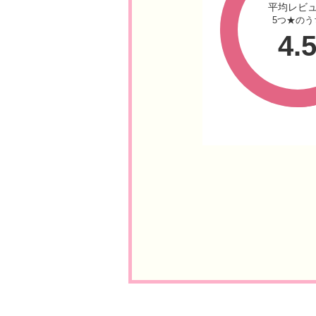
平均レビ
5つ★のう
4.