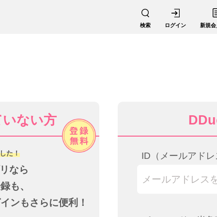
検索
ログイン
新規会
ていない方
DD
した！
ID（メールアドレ
プリなら
登録も、
グインもさらに便利！