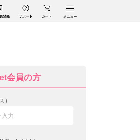
員登録
サポート
カート
メニュー
uet会員の方
ス）