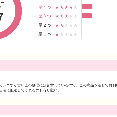
ュー
星4つ
★★★★
★
ち
7
星3つ
★★★
★★
星2つ
★★
★★★
星1つ
★
★★★★
でいますが古い土の処理には苦労しているので、この商品を混ぜて再利
自宅に配送してくれるのも有り難い。