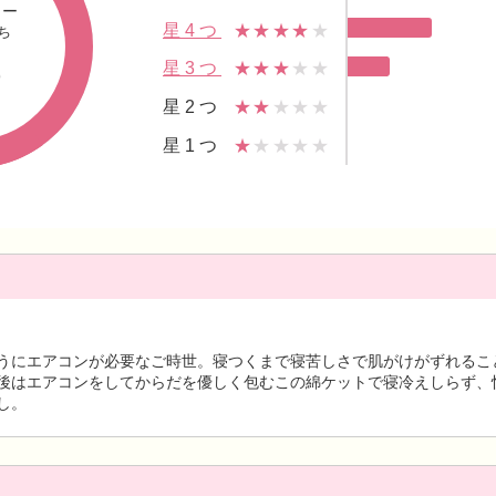
ュー
星4つ
★★★★
★
ち
5
星3つ
★★★
★★
星2つ
★★
★★★
星1つ
★
★★★★
うにエアコンが必要なご時世。寝つくまで寝苦しさで肌がけがずれるこ
後はエアコンをしてからだを優しく包むこの綿ケットで寝冷えしらず、
し。