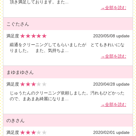
頂き満足しております。また
...
→全部を読む
こぐたさん
満足度
2020/05/08 update
緞通をクリーニングしてもらいましたが とてもきれいにな
りました。 また、気持ちよ
...
→全部を読む
まゆまゆさん
満足度
2020/04/28 update
じゅうたんのクリーニング依頼しました。汚れもひどかった
ので、まあまあ綺麗になりま
...
→全部を読む
のきさん
満足度
2020/02/01 update