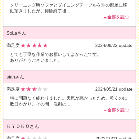
クリーニング時ソファとダイニングテーブルを別の部屋に移
動頂きましたが、掃除終了後
...
→全部を読む
SoLaさん
満足度
2024/08/22 update
とても丁寧な作業でお願いしてよかったです。
ありがとうございました。
sianさん
満足度
2024/05/21 update
特に問題なく終わりました。天気が悪かったため、乾くのに
数日かかり、その間、洗剤の
...
→全部を読む
ＫＹＯＫＯさん
満足度
2023/10/11 update