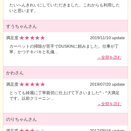
たいへんきれいにしていただきました。これからも利用した
いと思います。
すうちゃんさん
満足度
2019/11/10 update
カーペットの掃除が苦手でDUSKINに頼みました。仕事が丁
寧、かつテキパキと礼儀
...
→全部を読む
かわさん
満足度
2019/07/20 update
とっても綺麗に丁寧親切に仕上げて下さいました^ - ^大満足
です。以前クリーニン
...
→全部を読む
のりちゃんさん
満足度
2017/08/18 update