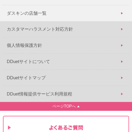
ダスキンの店舗一覧
カスタマーハラスメント対応方針
個人情報保護方針
DDuetサイトについて
DDuetサイトマップ
DDuet情報提供サービス利用規程
ページTOPへ