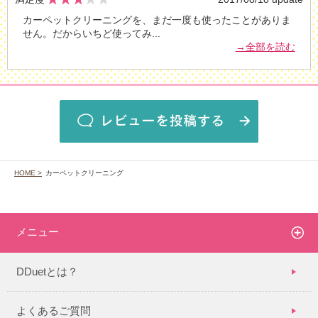
カーペットクリーニングを、まだ一度も使ったことがありま
せん。だからいちど使ってみ
...
→全部を読む
HOME >
カーペットクリーニング
メニュー
DDuetとは？
よくあるご質問