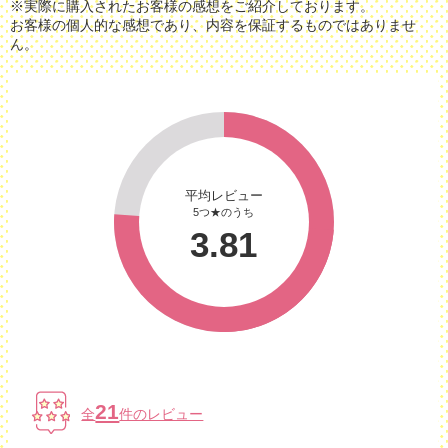
※実際に購入されたお客様の感想をご紹介しております。
お客様の個人的な感想であり、内容を保証するものではありませ
ん。
平均レビュー
5つ★のうち
3.81
21
全
件のレビュー