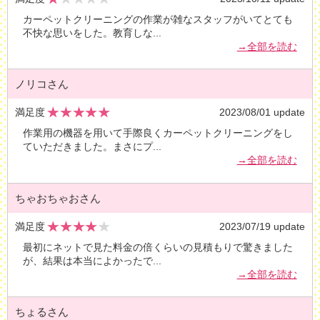
カーペットクリーニングの作業が雑なスタッフがいてとても
不快な思いをした。教育しな
...
→全部を読む
ノリコさん
満足度
2023/08/01 update
作業用の機器を用いて手際良くカーペットクリーニングをし
ていただきました。まさにプ
...
→全部を読む
ちゃおちゃおさん
満足度
2023/07/19 update
最初にネットで見た料金の倍くらいの見積もりで驚きました
が、結果は本当によかったで
...
→全部を読む
ちょるさん