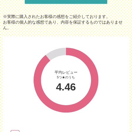
※実際に購入されたお客様の感想をご紹介しております。
お客様の個人的な感想であり、内容を保証するものではありませ
ん。
平均レビュー
5つ★のうち
4.46