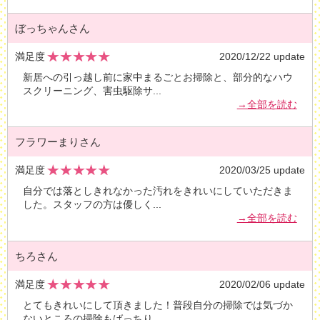
ぼっちゃんさん
満足度
2020/12/22 update
新居への引っ越し前に家中まるごとお掃除と、部分的なハウ
スクリーニング、害虫駆除サ
...
→全部を読む
フラワーまりさん
満足度
2020/03/25 update
自分では落としきれなかった汚れをきれいにしていただきま
した。スタッフの方は優しく
...
→全部を読む
ちろさん
満足度
2020/02/06 update
とてもきれいにして頂きました！普段自分の掃除では気づか
ないところの掃除もばっちり
...