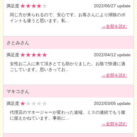
満足度
2022/06/27 update
同じ方が来られるので、安心です。お客さんにより掃除のポ
イントも違うと思います。私
...
→全部を読む
さとみさん
満足度
2022/04/12 update
女性お二人に来て頂きとても助かりました。お陰で快適に過
ごしています。思いきってお
...
→全部を読む
マキコさん
満足度
2022/03/05 update
代理店のマネージャーが変わった途端、ミスの連続でもう腹
に据えかねています。事前に
...
→全部を読む