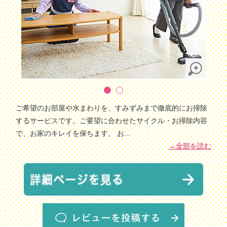
ご希望のお部屋や水まわりを、すみずみまで徹底的にお掃除
するサービスです。ご要望に合わせたサイクル・お掃除内容
で、お家のキレイを保ちます。 お
...
→全部を読む