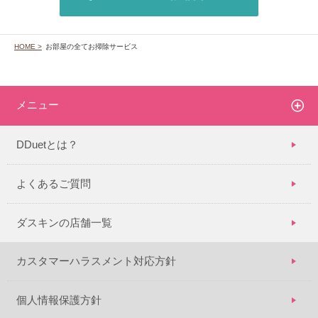
HOME >
お部屋の全てお掃除サービス
メニュー
DDuetとは？
よくあるご質問
ダスキンの店舗一覧
カスタマーハラスメント対応方針
個人情報保護方針