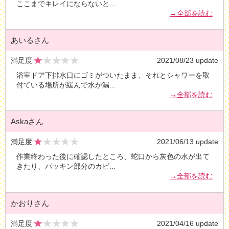
ここまでキレイにならないと
...
→全部を読む
あいるさん
満足度
2021/08/23 update
浴室ドア下排水口にゴミがついたまま、それとシャワーを取
付ている場所が緩んで水が漏
...
→全部を読む
Askaさん
満足度
2021/06/13 update
作業終わった後に確認したところ、蛇口から灰色の水が出て
きたり、パッキン部分のカビ
...
→全部を読む
かおりさん
満足度
2021/04/16 update