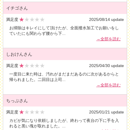
イチゴさん
満足度
2025/08/14 update
お掃除はキレイにして頂けたが、全面撥水加工でお願いをし
ていたにも関わらず腰から下
...
→全部を読む
しおけんさん
満足度
2025/04/30 update
一度目に来た時は、汚れがまだまだあるのに次があるからと
帰られました。二回目は上司
...
→全部を読む
ちっぷさん
満足度
2025/01/21 update
カビが気になり依頼しましたが、終わって夜台の下に手を入
れると黒い塊が取れました。
...