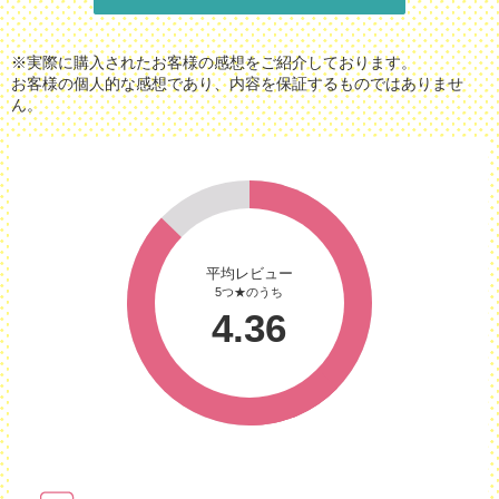
※実際に購入されたお客様の感想をご紹介しております。
お客様の個人的な感想であり、内容を保証するものではありませ
ん。
平均レビュー
5つ★のうち
4.36