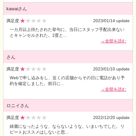
kawaiさん
満足度
2023/01/14 update
一カ月以上待たされた挙句に、当日にスタッフ手配出来ない
とキャンセルされた。2度と
...
→全部を読む
さん
満足度
2023/01/10 update
Webで申し込みをし、近くの店舗からその日に電話があり予
約を確定しました。前日に
...
→全部を読む
ロニイさん
満足度
2022/12/20 update
綺麗になったような、ならないような。いまいちでした。リ
ピートおススメはしないと思
...