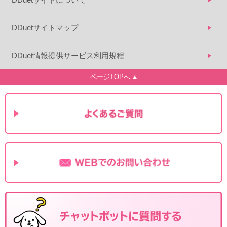
DDuetサイトマップ
DDuet情報提供サービス利用規程
ページTOPへ