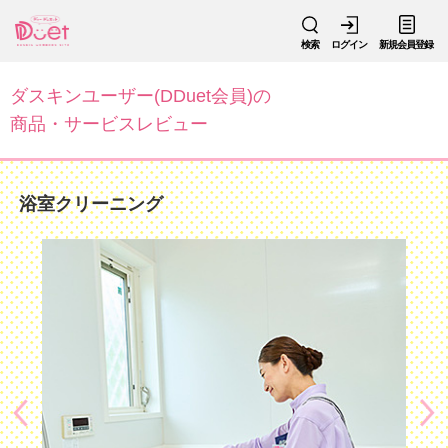
検索
ログイン
新規会員登録
ダスキンユーザー(DDuet会員)の
商品・サービスレビュー
浴室クリーニング