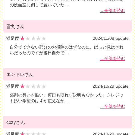
の洗面室に倒して置いていた
...
→全部を読む
雪丸さん
満足度
2024/11/08 update
自分でできない部分のお掃除のはずなのに、ぱっと見はきれ
いだったのですが後日自分で
...
→全部を読む
エンドレさん
満足度
2024/10/29 update
薬剤の臭いが酷い。何日も取れず説明もなかった。クレジッ
ト払い希望のはずが使えなか
...
→全部を読む
cozyさん
満足度
2024/10/29 update